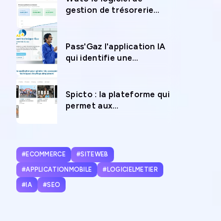
gestion de trésorerie
pour anticiper l’avenir
financier de votre
entreprise
Pass'Gaz l'application IA
qui identifie une
chaudière en 12 secondes
chrono
Spicto : la plateforme qui
permet aux
photographes sportifs de
vivre de leur passion
#ECOMMERCE
#SITEWEB
#APPLICATIONMOBILE
#LOGICIELMETIER
#IA
#SEO