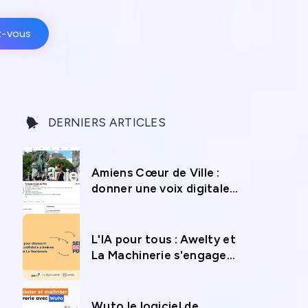
z-vous
DERNIERS ARTICLES
Amiens Cœur de Ville :
donner une voix digitale
au commerce local
L'IA pour tous : Awelty et
La Machinerie s'engagent
pour la Semaine de l'IA à
Amiens
Wuto le logiciel de