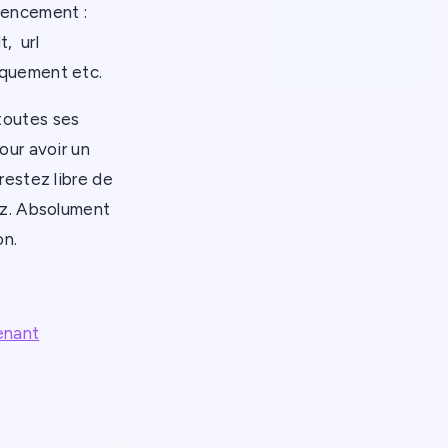
rencement :
t, url
iquement etc.
toutes ses
our avoir un
restez libre de
ez. Absolument
on.
enant