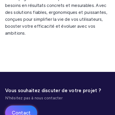
besoins en résultats concrets et mesurables. Avec
des solutions fiables, ergonomiques et puissantes,
conçues pour simplifier la vie de vos utilisateurs,
booster votre efficacité et évoluer avec vos
ambitions.
Création de solution métier
Application mobile
Maintenance évolutive
Vous souhaitez discuter de votre projet ?
N'hésitez pas à nous contacter
Contact