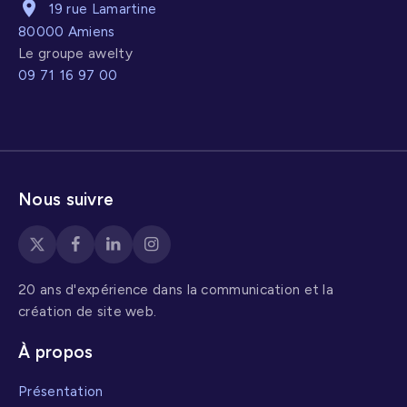
19 rue Lamartine
2019/2020, nous
80000 Amiens
avons imaginé un
Le groupe awelty
agenda culturel
09 71 16 97 00
que nous avons
décliné en
présentation
Prezi, en stickers
et cartes
Nous suivre
postales, ainsi
qu'une
affiche pour
20 ans d'expérience dans la communication et la
présenter les
création de site web.
divers
évènements.
À propos
Grâce aux
compétences en
Présentation