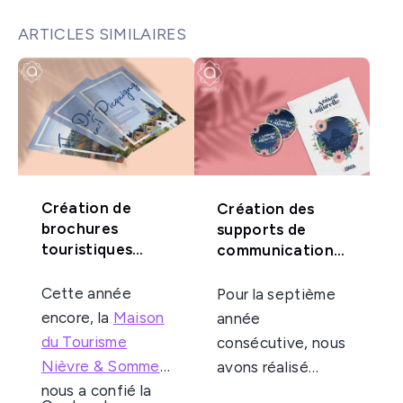
ARTICLES SIMILAIRES
Création de
Création des
brochures
supports de
touristiques
communication
pour la Nièvre &
de la Saison
Somme
Culturelle Nièvre
Cette année
Pour la septième
et Somme
encore, la
Maison
année
du Tourisme
consécutive, nous
Nièvre & Somme
avons réalisé
nous a confié la
les
supports de