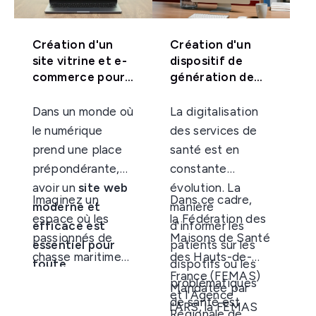
Création d'un
Création d'un
site vitrine et e-
dispositif de
commerce pour
génération de
une association
flux vidéo pour
de chasseurs
les écrans de
Dans un monde où
La digitalisation
salles d'attente
le numérique
des services de
prend une place
santé est en
prépondérante,
constante
avoir un
site web
évolution. La
Imaginez un
Dans ce cadre,
moderne et
manière
espace où les
la Fédération des
efficace est
d'informer les
passionnés de
Maisons de Santé
essentiel pour
patients sur les
chasse maritime
des Hauts-de-
toute
dispotifs ou les
peuvent non
France (FEMAS)
association
.
problématiques
Mandatée par
seulement
et l'Agence
C’est avec cette
de santé est
l'ARS, la FEMAS
s'informer sur les
Régionale de