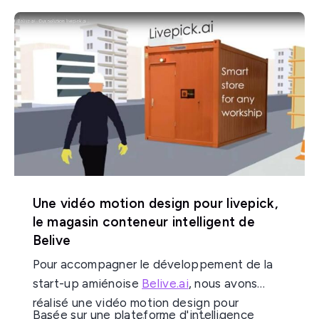
signe astrologique.
vidéos animées offrent un outil dynamique
pour expliquer de manière simple et claire
comment séduire un homme ou une femme
selon son signe astrologique. Il s'agit
d'une animation vidéo originale et unique
pour communiquer sur leurs réseaux sociaux
et apporter un contenu dynamique à leur
audience.
Une vidéo motion design pour livepick,
le magasin conteneur intelligent de
Belive
Pour accompagner le développement de la
start-up amiénoise
Belive.ai
, nous avons
réalisé une vidéo motion design pour
Basée sur une plateforme d'intelligence