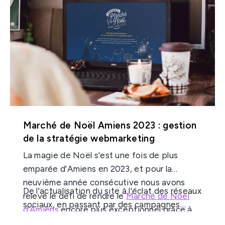
unique au service du tourisme
. Ce projet
ambitieux, fruit d'une collaboration de longue
date entre la
communauté de communes
Nièvre et Somme
et notre
agence web
, vise
à transformer un ancien moulin en un point
d'attraction touristique incontournable.
Découvrez comment ce projet a pris forme,
les défis rencontrés et les solutions
innovantes déployées pour offrir une
Marché de Noël Amiens 2023 : gestion
expérience unique aux visiteurs.
de la stratégie webmarketing
La magie de Noël s'est une fois de plus
emparée d'Amiens en 2023, et pour la
neuvième année consécutive nous avons
De l'actualisation du site à l'éclat des réseaux
relevé le défi de rendre le
Marché de Noël
sociaux, en passant par des campagnes
d'Amiens
encore plus exceptionnel grâce à
publicitaires ciblées, découvrons ensemble
une stratégie webmarketing percutante. On