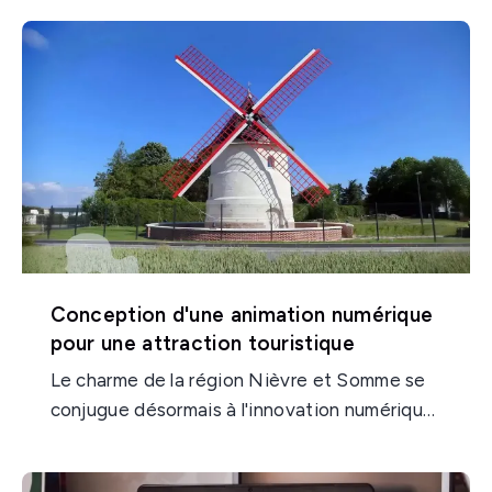
l’attractivité du patrimoine
local et
augmenter l’engagement autour du territoire
de Picquigny, avec une solution digitale
innovante et mémorable.
Conception d'une animation numérique
pour une attraction touristique
Le charme de la région Nièvre et Somme se
conjugue désormais à l'innovation numérique
au
Moulin Basile
de Flixecourt, avec la
conception d'une animation numérique