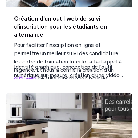
Création d'un outil web de suivi
d'inscription pour les étudiants en
alternance
Pour faciliter l'inscription en ligne et
permettre un meilleur suivi des candidatures,
le centre de formation Interfor a fait appel à
Identité graphique, conception de l'outil
l'agence. Et nous a confié la création d'un
numérique sur-mesure, création d'une vidéo
outil web
de suivi d'inscription pour les
et de gifs animés en motion design, tout a
étudiants en alternance. Nous avons donc
été pensé pour créer un outil de candidature
conçu une application web pour un
et d'admissibilité moderne, dynamique et
accompagnement personnalisé des
intuitif. Cet outil web facilite la relation entre
étudiants candidats aux formations en
les étudiants et Interfor, tout en collant au
alternance.
plus près d'une véritable relation humaine
grâce à un accompagnement vers