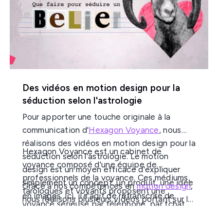
promouvoir l'entreprise Planète Carrelages.
Des vidéos en motion design pour la
séduction selon l'astrologie
Pour apporter une touche originale à la
communication d'
Hexagon Voyance
, nous
réalisons des vidéos en motion design pour la
Hexagon Voyance est un cabinet de
séduction selon l'astrologie. Le motion
voyance composé d'une équipe de
design est un moyen efficace d'expliquer
professionnels de la voyance. Ces médiums,
simplement un concept, un produit, une idée
Grâce à nos compétences en
motion design
,
tarologues et voyants proposent une
en images. Ici, il s'agit de retranscrire de
nous réalisons plusieurs vidéos portant sur la
voyance sérieuse par téléphone, par tchat
façon animée l'art de bien séduire selon le
séduction et les signes du zodiaque. Ces
ou par e-mail.