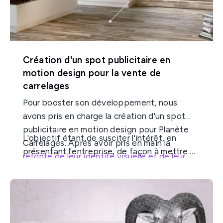
l'alternance personnalisé. Découvrez l'outil
numérique
Max
pour le suivi d'inscription au
centre de formation en alternance Interfor.
Création d'un spot publicitaire en
motion design pour la vente de
carrelages
Pour booster son développement, nous
avons pris en charge la création d'un spot
publicitaire en motion design pour Planète
L'objectif étant de susciter l'intérêt, en
Carrelages. Après avoir pris en main la
présentant l'entreprise, de façon à mettre en
refonte de leur identité visuelle et de leur
avant ses forces. De façon très rapide, cette
site web
, cette entreprise de vente de
vidéo promotionnelle devait attirer
carrelages nous a confié la réalisation d'une
l'attention en valorisant les produits de
vidéo publicitaire.
l'entreprise. Nous avons donc imaginé et
conçu cette publicité vidéo dynamique pour