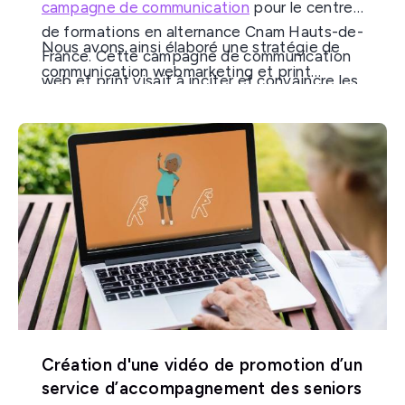
campagne de communication
pour le centre
de formations en alternance Cnam Hauts-de-
Nous avons ainsi élaboré une stratégie de
France. Cette campagne de communication
communication webmarketing et print
web et print visait à inciter et convaincre les
articulée autour du concept Révèle ton côté
étudiants à s'intéresser aux formations
pro. Avec une landing page dédiée, une
en alternance avec le Cnam.
campagne de communication sur les réseaux
sociaux, une campagne publicitaire Google
Ads et des visuels print. On vous en dit plus
sur la conception et les résultats de cette
campagne de communication pour le Cnam
Hauts-de-France.
Création d'une vidéo de promotion d’un
service d’accompagnement des seniors