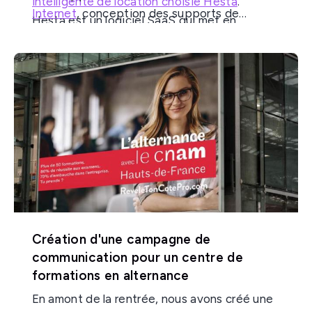
intelligente de location choisie Hesta
.
Internet
, conception des supports de
Hesta est un logiciel SaaS qui met en
communication, on vous dit tout sur le projet
relation les bailleurs sociaux et les
Hesta co-édité avec le réseau Canopée.
demandeurs de logements. De façon à
attribuer les logements sociaux en fonction
des critères des demandeurs, selon un
algorithme sur-mesure.
Création d'une campagne de
communication pour un centre de
formations en alternance
En amont de la rentrée, nous avons créé une