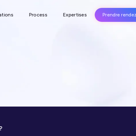
ations
Process
Expertises
Prendre rende
?