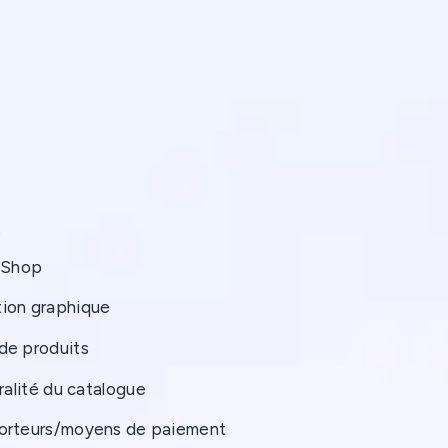
p
taShop
tion graphique
de produits
gralité du catalogue
porteurs/moyens de paiement