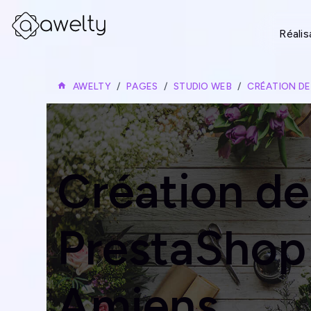
Réalis
AWELTY
PAGES
STUDIO WEB
CRÉATION DE
Création de
PrestaShop
Amiens