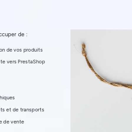
ccuper de :
ion de vos produits
nte vers PrestaShop
phiques
ts et de transports
me de vente