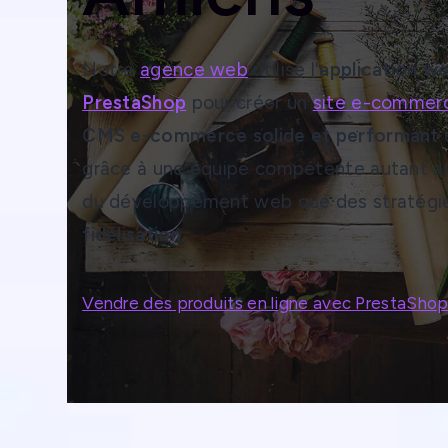
Notre
agence web
utilise l'
application w
PrestaShop
pour créer un
site e-commerc
CMS e-commerce solide et performant
q
grâce à une équipe compétente autant a
du développement web que des stratégie
fidélisation
.
Vendre des produits en ligne avec PrestaSho