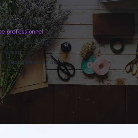
eb open source
e professionnel
. Un
ue l'agence maîtrise
u niveau
s d'
acquisition
et de
p