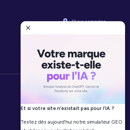
19 rue Lamartine
80000 Amiens
Le groupe awelty
09 71 16 97 00
Liens utiles
Nous contacter
Et si votre site n’existait pas pour l’IA ?
CGV Agence awelty
Testez dès aujourd'hui notre simulateur GEO
Gestion des cookies