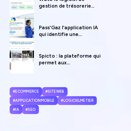
gestion de trésorerie
pour anticiper l’avenir
financier de votre
entreprise
Pass'Gaz l'application IA
qui identifie une
chaudière en 12 secondes
chrono
Spicto : la plateforme qui
permet aux
photographes sportifs de
vivre de leur passion
#ECOMMERCE
#SITEWEB
#APPLICATIONMOBILE
#LOGICIELMETIER
#IA
#SEO