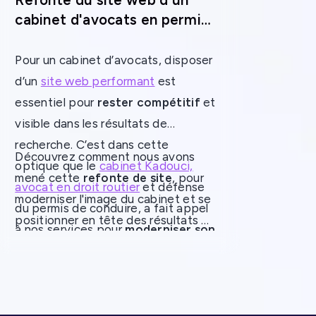
Refonte du site web d'un
cabinet d'avocats en permis
de conduire
Pour un cabinet d’avocats, disposer
d’un
site web performant
est
essentiel pour
rester compétitif
et
visible dans les résultats de
recherche. C’est dans cette
Découvrez comment nous avons
optique que le
cabinet Kadouci,
mené cette
refonte de site
, pour
avocat en droit routier
et défense
moderniser l'image du cabinet et se
du permis de conduire, a fait appel
positionner en tête des résultats de
à nos services pour
moderniser son
recherche sur Google. Pour ainsi
site internet
. L’objectif ? Offrir une
attirer un plus grand nombre de
expérience utilisateur optimale
prospects qualifiés en quête d’une
tout en
boostant sa visibilité en
défense experte face aux
ligne
sur des requêtes clés.