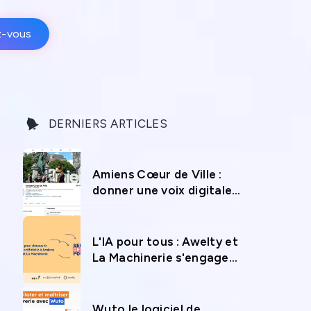
z-vous
DERNIERS ARTICLES
Amiens Cœur de Ville :
donner une voix digitale
au commerce local
L'IA pour tous : Awelty et
La Machinerie s'engagent
pour la Semaine de l'IA à
Amiens
Wuto le logiciel de