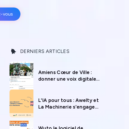
z-vous
DERNIERS ARTICLES
Amiens Cœur de Ville :
donner une voix digitale
au commerce local
L'IA pour tous : Awelty et
La Machinerie s'engagent
pour la Semaine de l'IA à
Amiens
Wuto le logiciel de