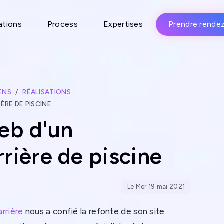
ations
Process
Expertises
Prendre rende
ENS
RÉALISATIONS
ÈRE DE PISCINE
eb d'un
rière de piscine
Le Mer 19 mai 2021
arrière
nous a confié la refonte de son site