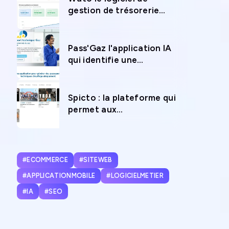
gestion de trésorerie
pour anticiper l’avenir
financier de votre
entreprise
Pass'Gaz l'application IA
qui identifie une
chaudière en 12 secondes
chrono
Spicto : la plateforme qui
permet aux
photographes sportifs de
vivre de leur passion
#ECOMMERCE
#SITEWEB
#APPLICATIONMOBILE
#LOGICIELMETIER
#IA
#SEO