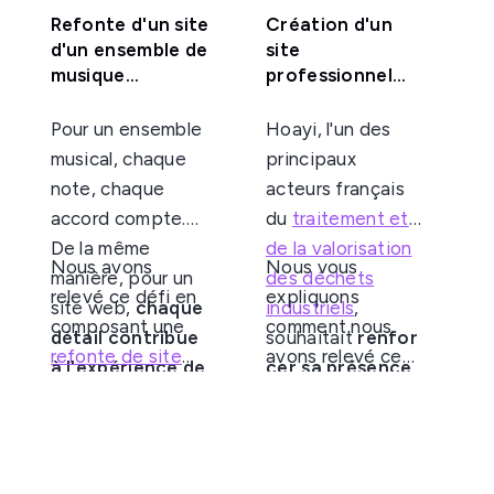
Refonte d'un site
Création d'un
d'un ensemble de
site
musique
professionnel
contemporaine
pour une
belge
entreprise de
Pour un ensemble
Hoayi, l'un des
recyclage
musical, chaque
principaux
industriel
note, chaque
acteurs français
accord compte.
du
traitement et
De la même
de la valorisation
Nous avons
Nous vous
manière, pour un
des déchets
relevé ce défi en
expliquons
site web,
chaque
industriels
,
composant une
comment nous
détail contribue
souhaitait
renfor
refonte de site
avons relevé ce
à l'expérience de
cer sa présence
sur mesure
, pour
défi, en créant
l'utilisateur
.
en ligne
; il a fait
faire de leur site
une plateforme
L'
ensemble belge
appel à l'agence
une véritable
performante et
de musique
pour
concevoir un
scène virtuelle de
optimisée, qui
contemporaine
site vitrine
à la