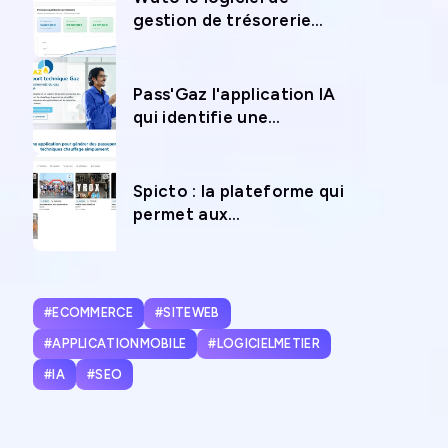
gestion de trésorerie
pour anticiper l’avenir
financier de votre
entreprise
Pass'Gaz l'application IA
qui identifie une
chaudière en 12 secondes
chrono
Spicto : la plateforme qui
permet aux
photographes sportifs de
vivre de leur passion
#ECOMMERCE
#SITEWEB
#APPLICATIONMOBILE
#LOGICIELMETIER
#IA
#SEO