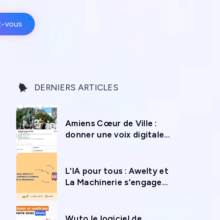
z-vous
DERNIERS ARTICLES
Amiens Cœur de Ville :
donner une voix digitale
au commerce local
L'IA pour tous : Awelty et
La Machinerie s'engagent
pour la Semaine de l'IA à
Amiens
Wuto le logiciel de