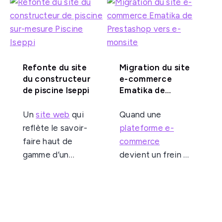
Refonte du site
Migration du site
du constructeur
e-commerce
de piscine Iseppi
Ematika de
Prestashop vers
e-monsite
Un
site web
qui
Quand une
reflète le savoir-
plateforme e-
faire haut de
commerce
gamme d’un
devient un frein à
constructeur de
la croissance, il
piscines sur-
est temps d’agir.
mesure, tout en
Pour Ematika,
devenant un
acteur reconnu
véritable
levier
dans la fourniture