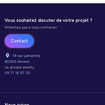
de croissance
de matériel de
digitale.
cuisine
professionnel, la
Vous souhaitez discuter de votre projet ?
migration vers un
N'hésitez pas à nous contacter
outil plus simple,
performant et
Contact
SEO-friendly a
été un tournant
19 rue Lamartine
stratégique
.
80000 Amiens
Le groupe awelty
09 71 16 97 00
Nous suivre