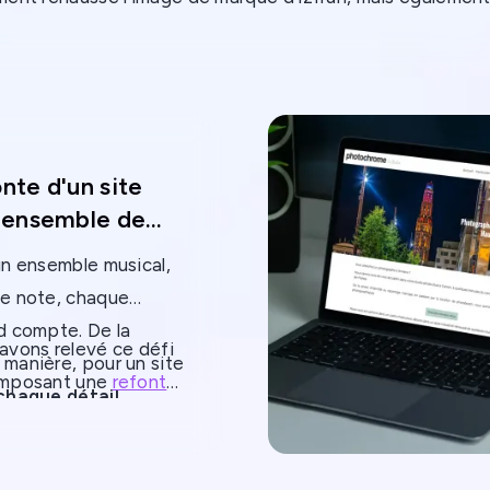
rche, pour en faire un
outil à la génération de leads
. Dé
n de se démarquer dans un secteur en plein essor et d'att
égie web efficace.
nte d'un site
 ensemble de
ique
un ensemble musical,
temporaine
e note, chaque
e
d compte. De la
avons relevé ce défi
manière, pour un site
mposant une
refonte
chaque détail
te sur mesure
, pour
ibue à l'expérience
de leur site une
tilisateur
. L'
ensemble
ble scène virtuelle de