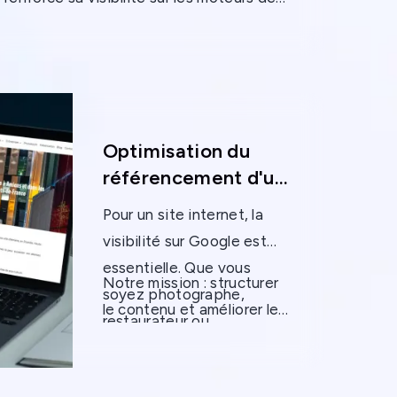
couvrez comment nous avons permis à
irer de nouveaux prospects grâce à une
Optimisation du
référencement d'un
site de photographe
Pour un site internet, la
professionnel
visibilité sur Google est
essentielle. Que vous
Notre mission : structurer
soyez photographe,
le contenu et améliorer le
restaurateur ou
référencement sur des
commerçant,
apparaître
mots-clés stratégiques.
en haut des résultats de
Grâce à notre expertise,