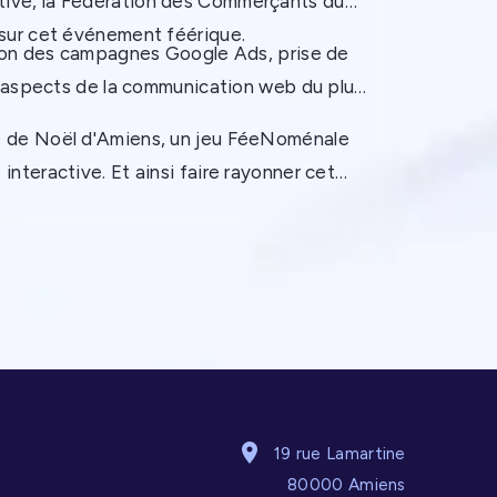
tive, la Fédération des Commerçants du
pensé pour l'utilisateur, qui
entreprise. C'est là que le
 sur cet événement féérique.
vous permettra de
stion des campagnes Google Ads, prise de
site Internet intervient : en
répondre à vos objectifs
es aspects de la communication web du plus
tant que véritable vitrine
de notoriété, d'acquisition
de votre marque, votre site
hé de Noël d'Amiens, un jeu FéeNoménale
de trafic, de génération de
web sera la meilleure carte
nteractive. Et ainsi faire rayonner cet
leads, de conversion de
de visite auprès de vos
clients. En bref, un site
futurs clients.
web performant et
rentable.
19 rue Lamartine
80000 Amiens