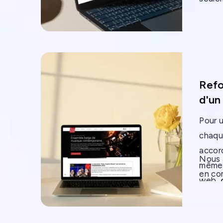
reche
Izifu
strat
Refo
d'un
mus
Pour 
con
chaqu
belg
accor
Nous 
même 
en co
web,
de si
contr
faire 
de l'u
vérita