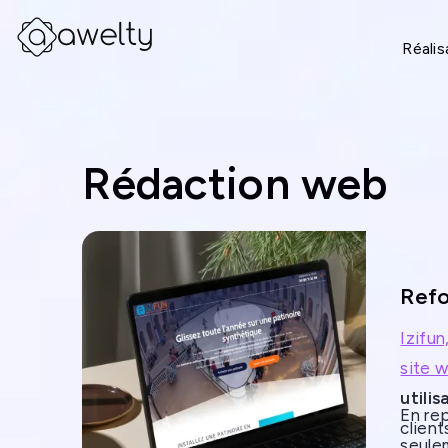
Réalis
Rédaction web
Refo
Izifun
site 
utili
En re
client
seulem