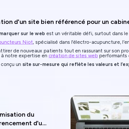
 de musique
t.
mporaine Sturm und
avait besoin d'un
tion d'un site bien référencé pour un cabi
vitrine moderne
,
marquer sur le web
est un véritable défi, surtout dans le
le de capter
puncteurs Niot
, spécialisé dans l’électro-acupuncture, l’en
ence de son univers
ttirer de nouveaux patients tout en rassurant sur son pr
ique tout en offrant
 à notre expertise en
création de sites web
performants e
vigation fluide.
 conçu un
site sur-mesure qui reflète les valeurs et l’e
qualifiés
. Découvrez comment nous avons transformé ce p
misation du
rencement d'un