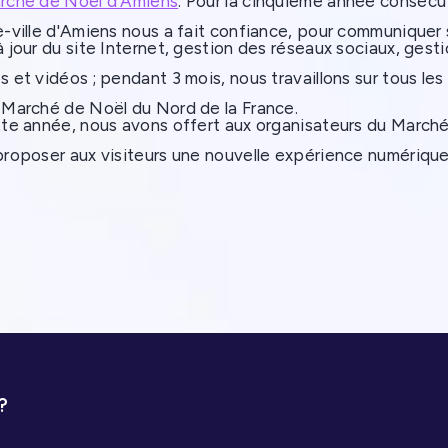
rché de Noël d'Amiens
. Pour la cinquième année consécu
pensables pour la
tué plusieurs
e-ville d'Amiens nous a fait confiance, pour communiquer
 distribution et les
à jour du site Internet, gestion des réseaux sociaux, ge
tes graphiques
. Le
ments commerciaux.
 et vidéos ; pendant 3 mois, nous travaillons sur tous l
tant d'
améliorer les
 Marché de Noël du Nord de la France.
ormances SEO
du site
tte année, nous avons offert aux organisateurs du Marc
en garantissant une
roposer aux visiteurs une nouvelle expérience numérique i
ence utilisateur
ment magique dans toute la ville d'Amiens.
ale.
?