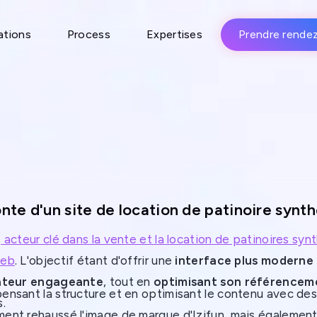
ations
Process
Expertises
Prendre rende
nte d'un site de location de patinoire synt
, acteur clé dans la vente et la location de patinoires sy
web
. L'objectif étant d'offrir une
interface plus moderne
sateur engageante
, tout en
optimisant son référencem
pensant la structure et en optimisant le contenu avec de
s.
ent rehaussé l'image de marque d'Izifun, mais également r